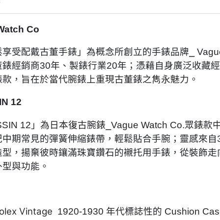
情
Watch Co
享受配戴古董手錶」為概念所創立的手錶品牌⎯ Vague 
董錶經銷商30年、製錶行業20年；憑藉自身廣泛收藏
錶款，旨在於當代腕錶上重現古董錶之雋永魅力。
N 12
SSIN 12」為日本復古腕錶⎯Vague Watch Co
中期常見的彈簧伸縮錶帶，輕鬆貼合手腕；靈感來自30年代之
造型，揚棄彼時鑲滿珠寶鑽石的襯托用手錶，從裝飾走
外型與功能。
olex Vintage
1920-1930 年代標誌性的 Cushion Ca