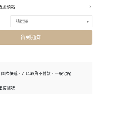
現金積點
-請選擇-
貨到通知
國際快遞
7-11取貨不付款
一般宅配
 虛擬帳號