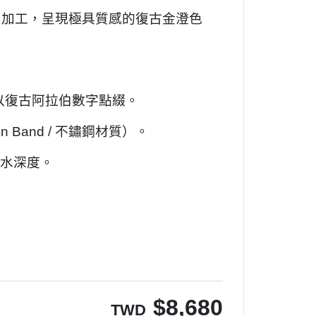
ing) 加工，呈現極具質感的復古金澄色
置以復古阿拉伯數字點綴。
 Band / 不鏽鋼材質）。
。
常防水深度
$
8,680
TWD