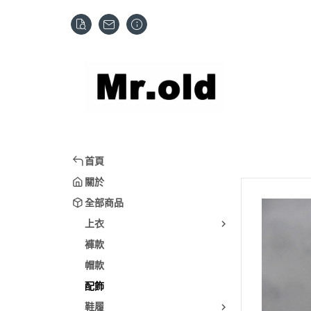
首頁
關於
全部商品
上衣
褲款
帽款
配飾
鞋履