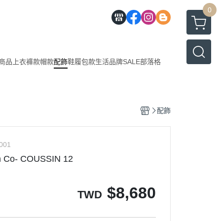
0
商品
上衣
褲款
帽款
配飾
鞋履
包款
生活
品牌
SALE
部落格
配飾
001
h Co- COUSSIN 12
$
8,680
TWD