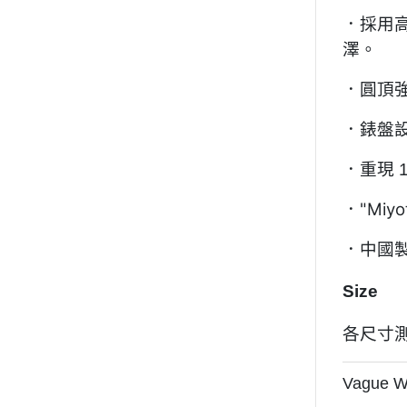
．採用高
澤。
．圓頂強化
．錶盤
．重現 
．"Miy
．中國
Size
各尺寸測
Vague W