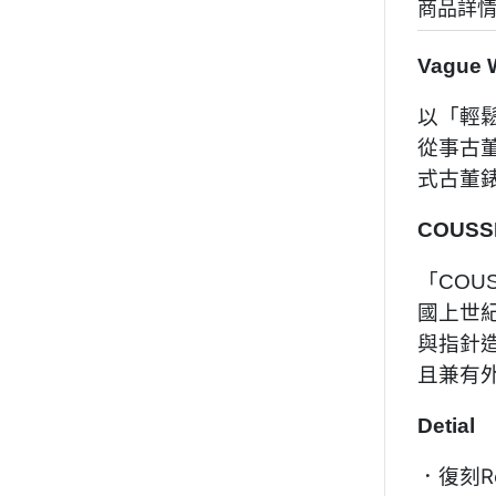
商品詳
Vague 
以「輕鬆
從事古
式古董
COUSSI
「COU
國上世紀
與指針
且兼有
Detial
R
．復刻