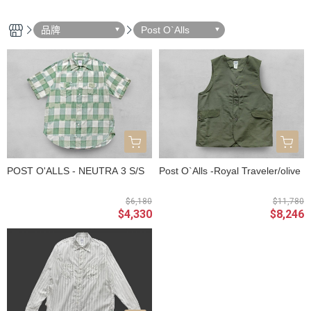
品牌
Post O`Alls
POST O'ALLS - NEUTRA 3 S/S
Post O`Alls -Royal Traveler/olive
$6,180
$11,780
$4,330
$8,246