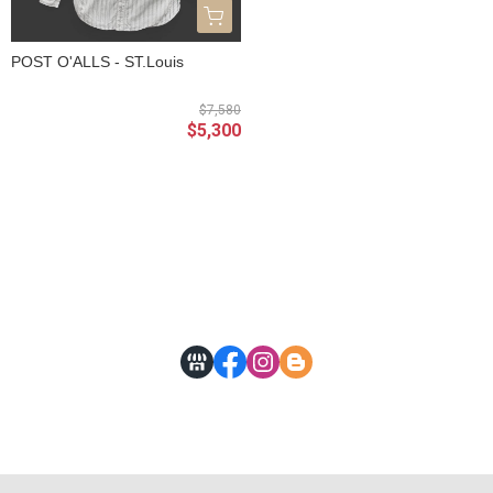
POST O'ALLS - ST.Louis
$7,580
$5,300
關於
全部商品
付款方式說明
隱私權條款
MAIL：Dr.old.select@gmail.com
ADD : (701)台南市東區府東街26號1樓