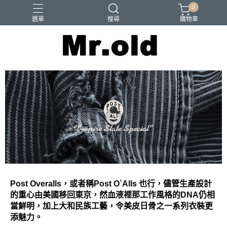
0
選單
搜尋
購物車
Barns Outfitters
FAB.IT
Ordinary Fits
Paraboots
Two Moon
Post Overalls，或者稱Post O`Alls 也行，儘管生產設計
的重心由美國移回東京，然血液裡那工作風格的DNA仍相
當鮮明，加上大和民族工藝，令美皮日骨之一系列衣裝更
添魅力。