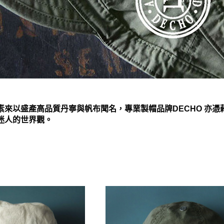
素來以盛產高品質丹寧與帆布聞名，專業製帽品牌DECHO 亦
迷人的世界觀。