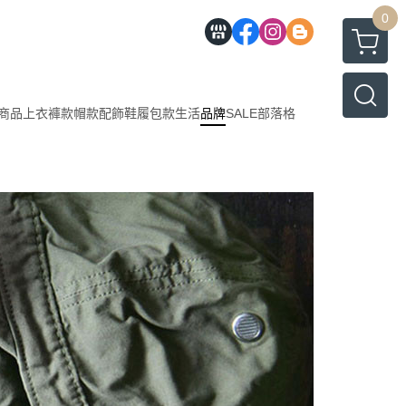
0
商品
上衣
褲款
帽款
配飾
鞋履
包款
生活
品牌
SALE
部落格