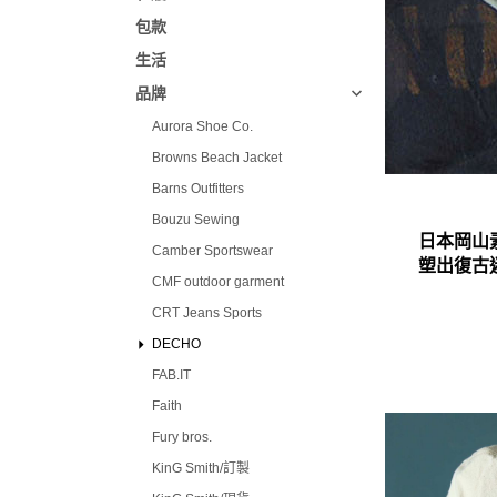
包款
生活
品牌
Aurora Shoe Co.
Browns Beach Jacket
Barns Outfitters
Bouzu Sewing
日本岡山
Camber Sportswear
塑出復古
CMF outdoor garment
CRT Jeans Sports
DECHO
FAB.IT
Faith
Fury bros.
KinG Smith/訂製