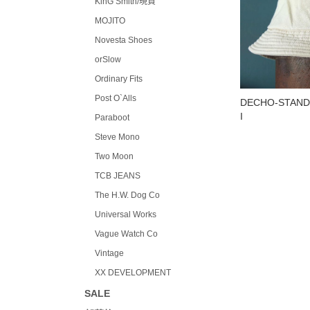
KinG Smith/現貨
MOJITO
Novesta Shoes
orSlow
Ordinary Fits
Post O`Alls
DECHO-STAND
I
Paraboot
Steve Mono
Two Moon
TCB JEANS
The H.W. Dog Co
Universal Works
Vague Watch Co
Vintage
XX DEVELOPMENT
SALE