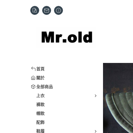
首頁
關於
全部商品
上衣
褲款
帽款
配飾
鞋履