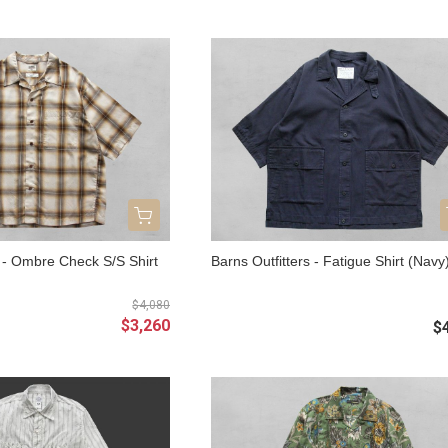
s - Ombre Check S/S Shirt
Barns Outfitters - Fatigue Shirt (Navy
$4,080
$3,260
$