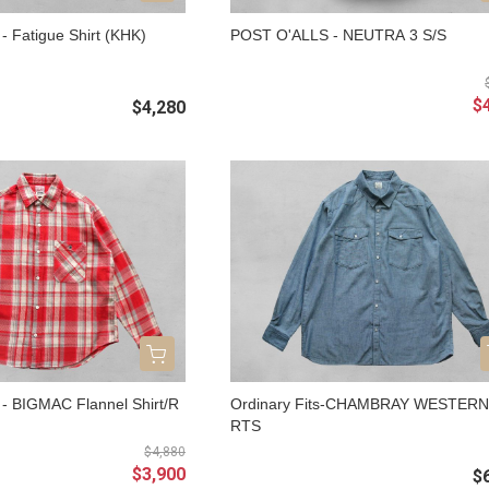
 - Fatigue Shirt (KHK)
POST O'ALLS - NEUTRA 3 S/S
$
$4,280
s - BIGMAC Flannel Shirt/R
Ordinary Fits-CHAMBRAY WESTERN
RTS
$4,880
$3,900
$