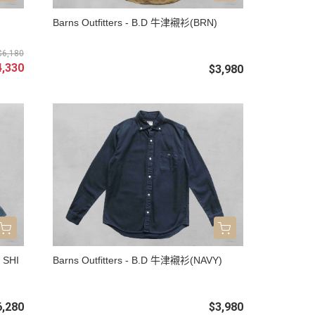
Barns Outfitters - B.D 牛津襯衫(BRN)
$6,180
4,330
$3,980
 SHI
Barns Outfitters - B.D 牛津襯衫(NAVY)
6,280
$3,980