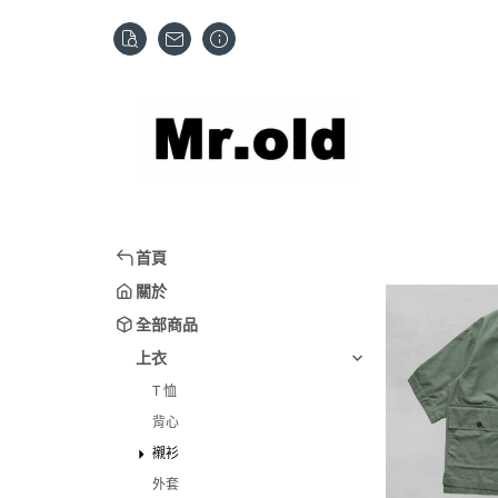
首頁
關於
全部商品
上衣
T 恤
背心
襯衫
外套