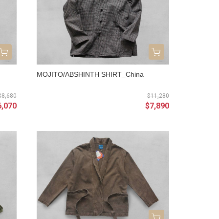
MOJITO/ABSHINTH SHIRT_China
$8,680
$11,280
6,070
$7,890