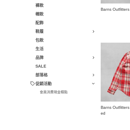
褲款
Barns Outfitters
帽款
配飾
鞋履
包款
生活
品牌
SALE
部落格
促銷活動
會員消費現金積點
Barns Outfitter
ed