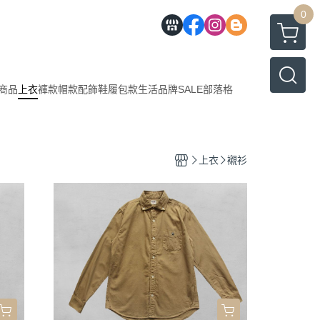
0
商品
上衣
褲款
帽款
配飾
鞋履
包款
生活
品牌
SALE
部落格
上衣
襯衫