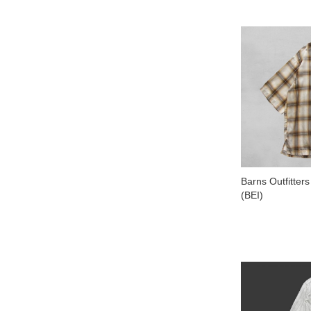
Barns Outfitter
(BEI)