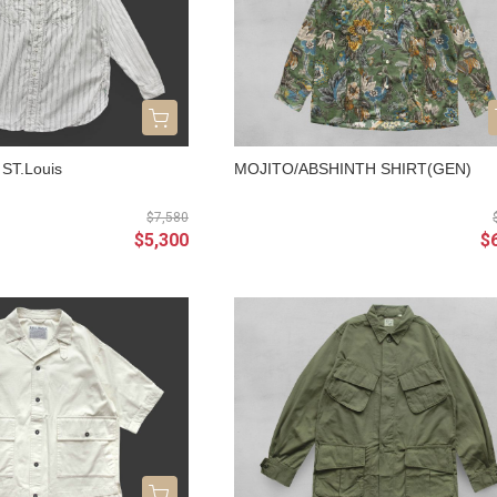
ST.Louis
MOJITO/ABSHINTH SHIRT(GEN)
$7,580
$5,300
$