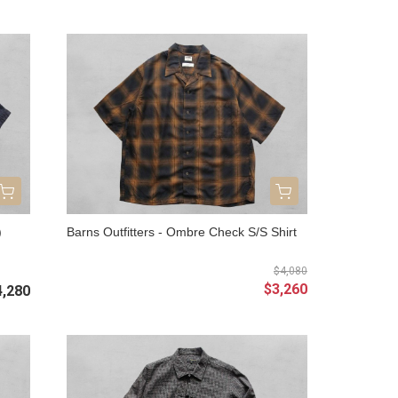
)
Barns Outfitters - Ombre Check S/S Shirt
$4,080
$3,260
4,280