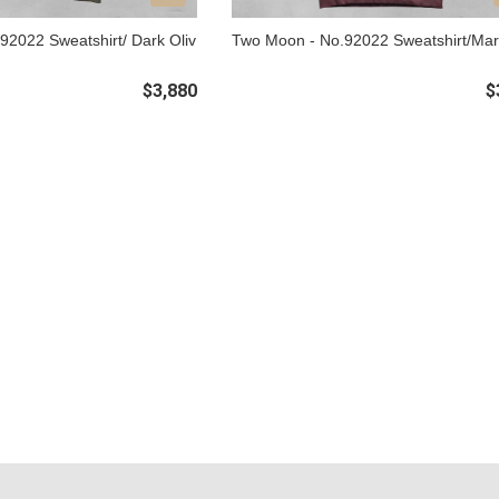
92022 Sweatshirt/ Dark Oliv
Two Moon - No.92022 Sweatshirt/Ma
$3,880
$
條款
益說明