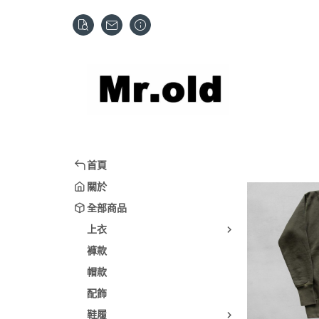
首頁
關於
全部商品
上衣
褲款
帽款
配飾
鞋履