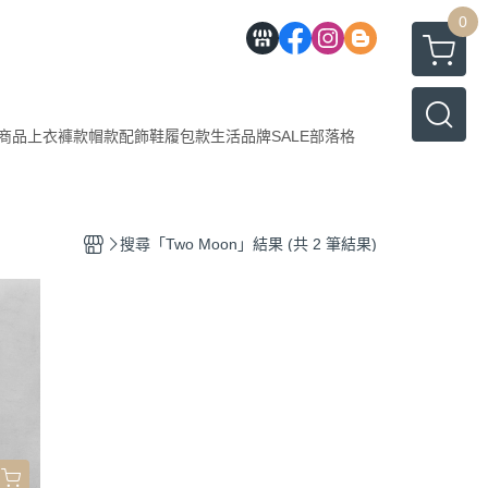
0
商品
上衣
褲款
帽款
配飾
鞋履
包款
生活
品牌
SALE
部落格
搜尋「Two Moon」結果 (共 2 筆結果)