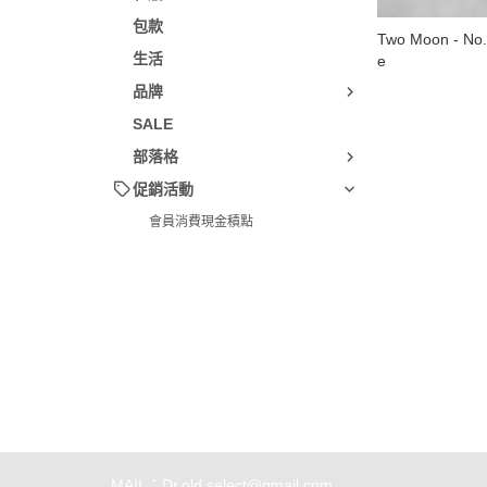
包款
Two Moon - No.
生活
e
品牌
SALE
部落格
促銷活動
會員消費現金積點
關於
全部商品
付款方式說明
隱私權
聯絡我們
訂單查詢
寄送方式說明
會員權
訂單相關說明
售後服務說明
MAIL：Dr.old.select@gmail.com